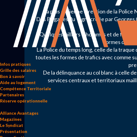
La plus ancienne direction de la Police
Des Brigades du Tigre créée par Georges Cl
qu
Quelques milliers d'hommes et de femmes q
formes de crim
La Police du temps long, celle de la traque 
toutes les formes de trafics avec comme su
pre
Infos pratiques
Grille des salaires
De la délinquance au col blanc à celle de
Bon à savoir
services centraux et territoriaux maill
Aide au logement
Compétence Territoriale
Partenaires
Réserve opérationnelle
Alliance Avantages
Magazines
Le Syndicat
Présentation