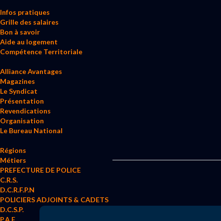
Infos pratiques
Grille des salaires
Bon à savoir
Aide au logement
Compétence Territoriale
Alliance Avantages
Magazines
Le Syndicat
Présentation
Revendications
Organisation
Le Bureau National
Régions
Métiers
PREFECTURE DE POLICE
C.R.S.
D.C.R.F.P.N
POLICIERS ADJOINTS & CADETS
D.C.S.P.
P.A.F.