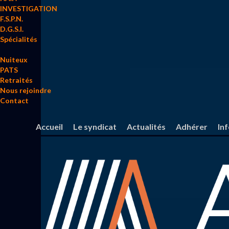
INVESTIGATION
F.S.P.N.
D.G.S.I.
Spécialités
Nuiteux
PATS
Retraités
Nous rejoindre
Contact
Accueil
Le syndicat
Actualités
Adhérer
In