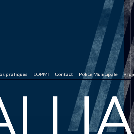
fos pratiques
LOPMI
Contact
Police Municipale
Proj