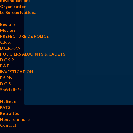
Revendications
Organisation
Le Bureau National
Régions
Métiers
PREFECTURE DE POLICE
C.R.S.
D.C.R.F.P.N
POLICIERS ADJOINTS & CADETS
D.C.S.P.
P.A.F.
INVESTIGATION
F.S.P.N.
D.G.S.I.
Spécialités
Nuiteux
PATS
Retraités
Nous rejoindre
Contact