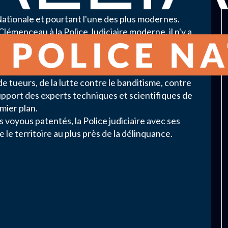
 Nationale et pourtant l'une des plus modernes.
émenceau à la Police Judiciaire moderne, il n'y a
'un pas.
ui ont su s'adapter à la lutte contre toutes les
inalité depuis 1907.
de tueurs, de la lutte contre le banditisme, contre
pport des experts techniques et scientifiques de
mier plan.
s voyous patentés, la Police judiciaire avec ses
e le territoire au plus près de la délinquance.