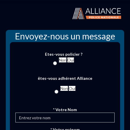
Envoyez-nous un message
Etes-vous policier ?
Non
Oui
êtes-vous adhérent Alliance
Non
Oui
* Votre Nom
* Votre prénom