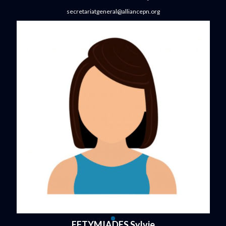
secretariatgeneral@alliancepn.org
EFTYMIADES Sylvie