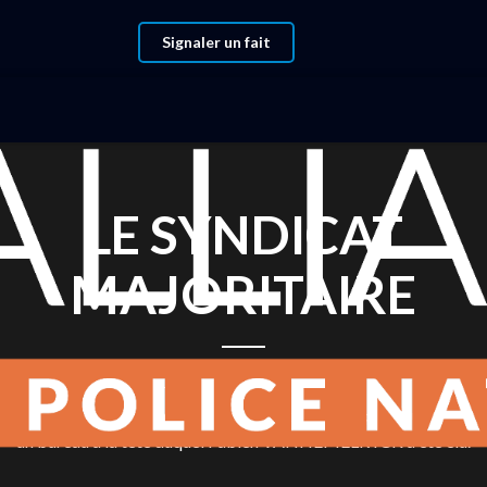
Signaler un fait
LE SYNDICAT
MAJORITAIRE
Lors de son 10eme congrès,
LIANCE Police Nationale a renouvelé son bureau pour quatre anné
un bureau à la tête duquel Fabien VANHEMELRYCK a été élu.