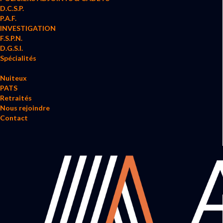
D.C.S.P.
P.A.F.
INVESTIGATION
F.S.P.N.
D.G.S.I.
Spécialités
Nuiteux
PATS
Retraités
Nous rejoindre
Contact