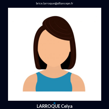
brice.larroque@alliancepn.fr
LARROQUE Celya