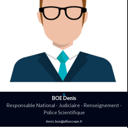
BOE Denis
Responsable National - Judiciaire - Renseignement -
Police Scientifique
denis.boe@alliancepn.fr