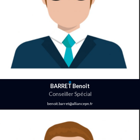
BARRET Benoît
Conseiller Spécial
benoit.barret@alliancepn.fr