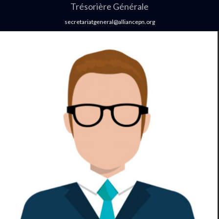
Trésorière Générale
secretariatgeneral@alliancepn.org