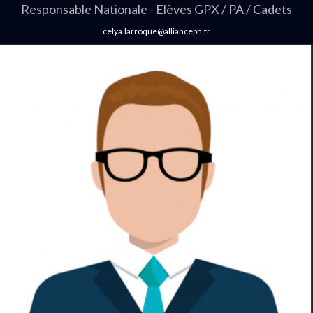
Responsable Nationale - Elèves GPX / PA / Cadets
celya.larroque@alliancepn.fr