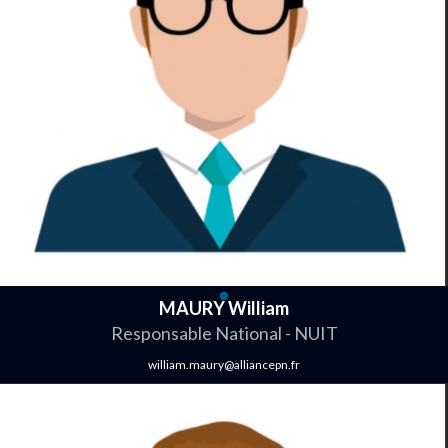
MAURY William
Responsable National - NUIT
william.maury@alliancepn.fr