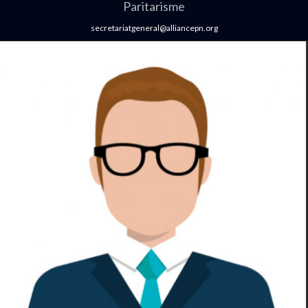
Paritarisme
secretariatgeneral@alliancepn.org