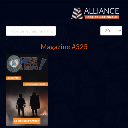
Champ
Affichage
de
#
filtre
Magazine #325