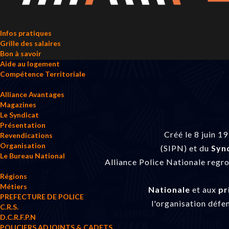
Infos pratiques
Grille des salaires
Bon à savoir
Aide au logement
Compétence Territoriale
Alliance Avantages
Magazines
Le Syndicat
Présentation
Créé le 8 juin 
Revendications
Organisation
(SIPN) et du
Synd
Le Bureau National
Alliance Police Nationale regr
Régions
Métiers
Nationale
et aux
pr
PREFECTURE DE POLICE
l'organisation défe
C.R.S.
D.C.R.F.P.N
POLICIERS ADJOINTS & CADETS