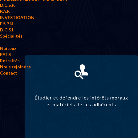
D.C.S.P.
P.A.F.
INVESTIGATION
F.S.P.N.
D.G.S.I.
Spécialités
Nuiteux
PATS
Retraités
Nous rejoindre
Contact
Étudier et défendre les intérêts moraux
et matériels de ses adhérents