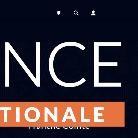
Région Bourgogne
Franche Comté