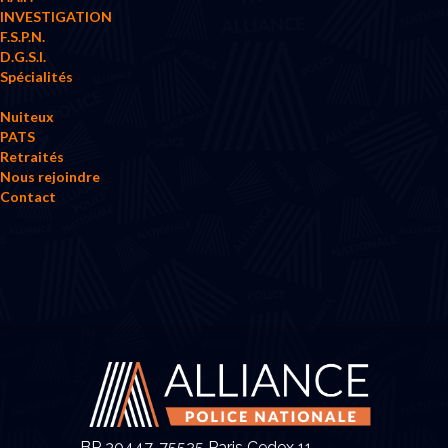
INVESTIGATION
F.S.P.N.
D.G.S.I.
Spécialités
Nuiteux
PATS
Retraités
Nous rejoindre
Contact
BP 30447, 75525 Paris Cedex 11