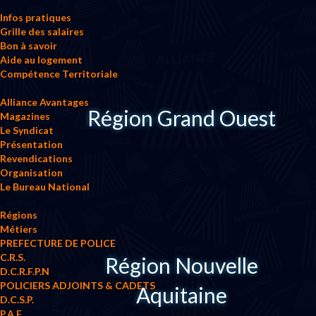
Infos pratiques
Grille des salaires
Bon à savoir
Aide au logement
Compétence Territoriale
Alliance Avantages
Région Grand Ouest
Magazines
Le Syndicat
Présentation
Revendications
Organisation
Le Bureau National
Régions
Métiers
PREFECTURE DE POLICE
C.R.S.
Région Nouvelle
D.C.R.F.P.N
POLICIERS ADJOINTS & CADETS
Aquitaine
D.C.S.P.
P.A.F.