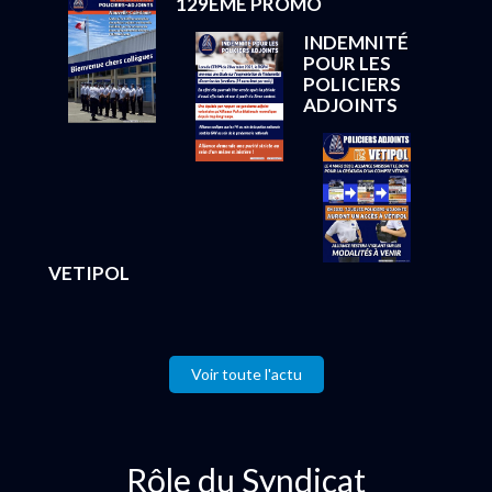
129EME PROMO
INDEMNITÉ
POUR LES
POLICIERS
ADJOINTS
VETIPOL
Voir toute l'actu
Rôle du Syndicat