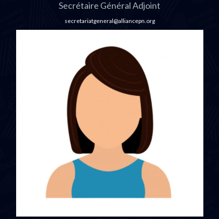
Secrétaire Général Adjoint
secretariatgeneral@alliancepn.org