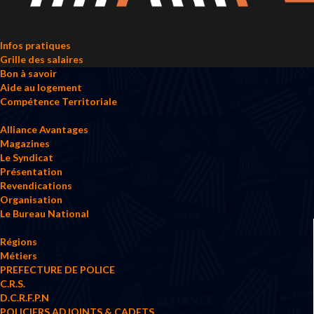
Infos pratiques
Grille des salaires
Bon à savoir
Aide au logement
Compétence Territoriale
Alliance Avantages
Magazines
Le Syndicat
Présentation
Revendications
Organisation
Le Bureau National
Régions
Métiers
PREFECTURE DE POLICE
C.R.S.
D.C.R.F.P.N
POLICIERS ADJOINTS & CADETS