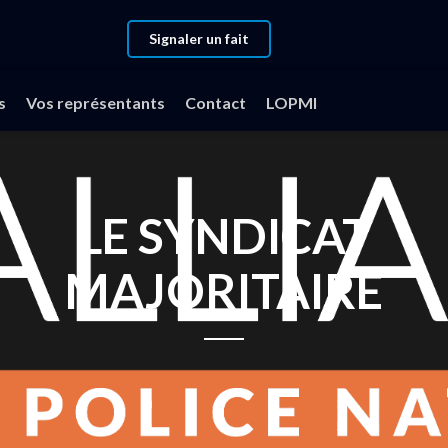
Signaler un fait
s
Vos représentants
Contact
LOPMI
LE SYNDICAT
MAJORITAIRE
Lors de son 10eme congrès,
LIANCE Police Nationale a renouvelé son bureau pour quatre anné
un bureau à la tête duquel Fabien VANHEMELRYCK a été élu.