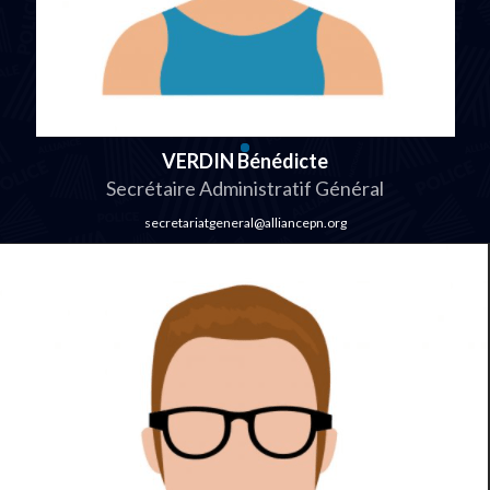
VERDIN Bénédicte
Secrétaire Administratif Général
secretariatgeneral@alliancepn.org