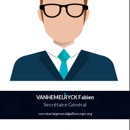
VANHEMELRYCK Fabien
Secrétaire Général
secretariatgeneral@alliancepn.org