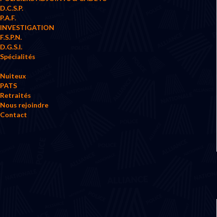
D.C.S.P.
P.A.F.
INVESTIGATION
F.S.P.N.
D.G.S.I.
Spécialités
Nuiteux
PATS
Retraités
Nous rejoindre
Contact