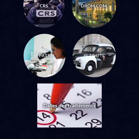
CRS
DROM COM
PATS
RETRAITE
Dates des traitements