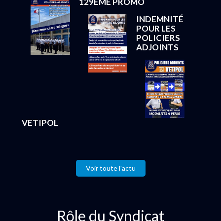
129EME PROMO
INDEMNITÉ
POUR LES
POLICIERS
ADJOINTS
VETIPOL
Voir toute l'actu
Rôle du Syndicat