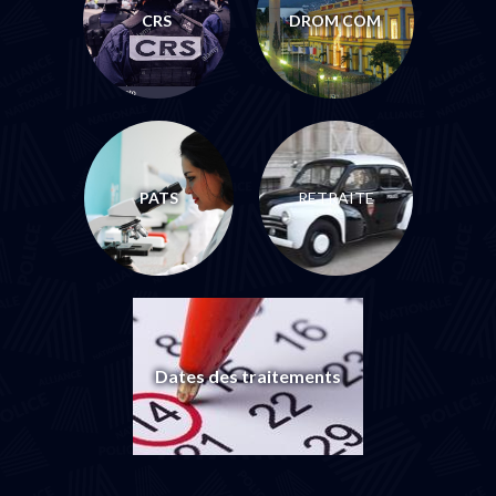
CRS
DROM COM
PATS
RETRAITE
Dates des traitements