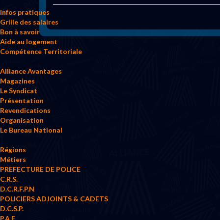
Infos pratiques
Grille des salaires
Bon à savoir
Aide au logement
Compétence Territoriale
Alliance Avantages
Magazines
Le Syndicat
Présentation
Revendications
Organisation
Le Bureau National
Régions
Métiers
PREFECTURE DE POLICE
C.R.S.
D.C.R.F.P.N
POLICIERS ADJOINTS & CADETS
D.C.S.P.
P.A.F.