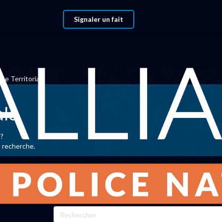
Signaler un fait
e Territoriale
ale
 ?
p recherche.