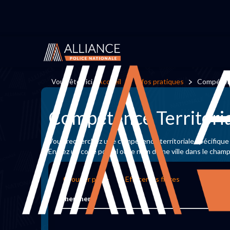
Vous êtes ici :
Accueil
Infos pratiques
Compétenc
Compétence Territori
Vous recherchez une compétence territoriale spécifique
Entrez un code postal ou le nom d'une ville dans le cham
Grouper par
Effacer les filtres
Chercher: