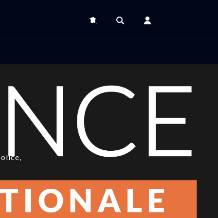
olice,
SIC et