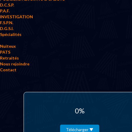
D.C.S.P.
P.A.F.
INVESTIGATION
F.S.P.N.
D.G.S.I.
Spécialités
Nuiteux
PATS
Retraités
Nous rejoindre
Contact
0%
Télécharger