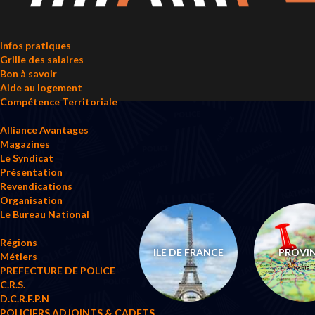
Infos pratiques
Grille des salaires
Bon à savoir
Aide au logement
Compétence Territoriale
Alliance Avantages
Magazines
Le Syndicat
Présentation
Revendications
Organisation
Le Bureau National
Régions
ILE DE FRANCE
PROVI
Métiers
PREFECTURE DE POLICE
C.R.S.
D.C.R.F.P.N
POLICIERS ADJOINTS & CADETS