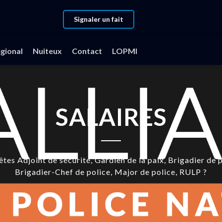
Signaler un fait
gional
Nuiteux
Contact
LOPMI
SALAIRES
êtes Adjoint de sécurité, Gardien de la paix, Brigadier de p
Brigadier-Chef de police, Major de police, RULP ?
êtes Personnels Administratifs, Techniques, Scientifiques, 
Contractuels ?
Vous êtes basés à Paris, en province, CRS ?