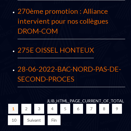
270ème promotion : Alliance
intervient pour nos collègues
DROM-COM
275E OISSEL HONTEUX
28-06-2022-BAC-NORD-PAS-DE-
SECOND-PROCES
JLIB_HTML_PAGE_CURRENT_OF_TOTAL
1
2
3
4
5
6
7
8
9
10
Suivant
Fin