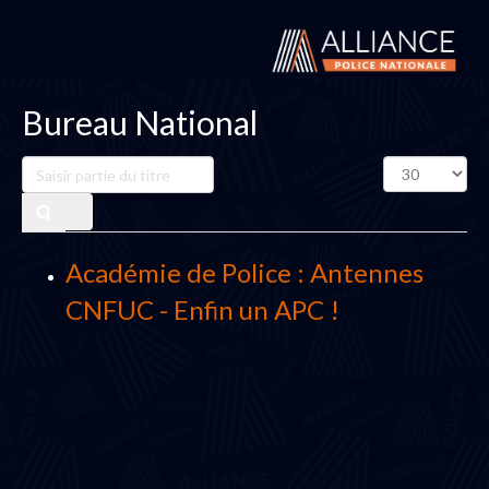
Bureau National
Saisir
Affichage
partie
#
du
titre
Académie de Police : Antennes
CNFUC - Enfin un APC !